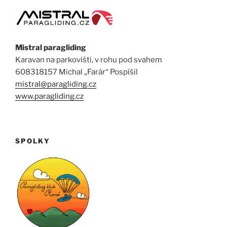
Mistral paragliding
Karavan na parkovišti, v rohu pod svahem
608318157 Michal „Farár“ Pospíšil
mistral@paragliding.cz
www.paragliding.cz
SPOLKY