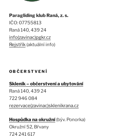
Paragliding klub Raná, z. s.
IČO: 07755813
Raná 140, 439 24
info(zavinac)pgkr.cz
Rejstřík
(aktuální info)
OBČERSTVENÍ
Skleník – občerstvení a ubytování
Raná 140, 439 24
722 946 084
rezervace(zavinac)sklenikrana.cz
Hospůdka na okružní
(býv. Ponorka)
Okružní 52, Břvany
724 241 617