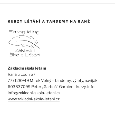
KURZY LÉTÁNÍ A TANDEMY NA RANÉ
Základní škola létání
Raná u Loun 57
777128949 Mirek Volný – tandemy, výlety, naviják
603837099 Peter „Garboš“ Garbier – kurzy, info
info@zakladni-skola-letani.cz
www.zakladni-skola-letani.cz