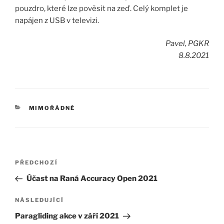
pouzdro, které lze pověsit na zeď. Celý komplet je
napájen z USB v televizi.
Pavel, PGKR
8.8.2021
RUBRIKY
MIMOŘÁDNÉ
Navigace
Předchozí
PŘEDCHOZÍ
pro
příspěvek
Účast na Raná Accuracy Open 2021
příspěvek
Následující
NÁSLEDUJÍCÍ
příspěvek
Paragliding akce v září 2021