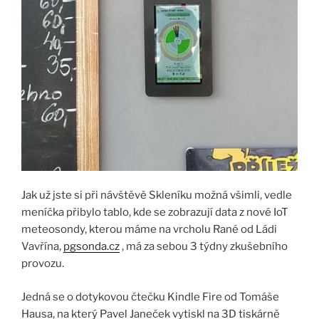
Jak už jste si při návštěvě Skleníku možná všimli, vedle
meníčka přibylo tablo, kde se zobrazují data z nové IoT
meteosondy, kterou máme na vrcholu Rané od Ládi
Vavřína,
pgsonda.cz
, má za sebou 3 týdny zkušebního
provozu.
Jedná se o dotykovou čtečku Kindle Fire od Tomáše
Hausa, na který Pavel Janeček vytiskl na 3D tiskárně