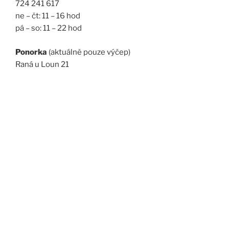
724 241 617
ne – čt: 11 – 16 hod
pá – so: 11 – 22 hod
Ponorka
(aktuálně pouze výčep)
Raná u Loun 21