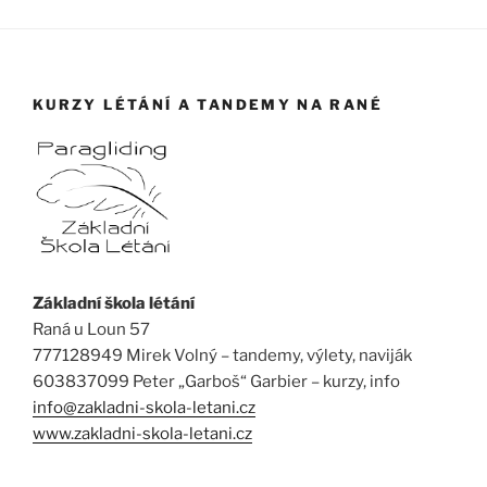
KURZY LÉTÁNÍ A TANDEMY NA RANÉ
Základní škola létání
Raná u Loun 57
777128949 Mirek Volný – tandemy, výlety, naviják
603837099 Peter „Garboš“ Garbier – kurzy, info
info@zakladni-skola-letani.cz
www.zakladni-skola-letani.cz