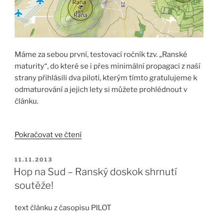
Máme za sebou první, testovací ročník tzv. „Ranské
maturity“, do které se i přes minimální propagaci z naší
strany přihlásili dva piloti, kterým tímto gratulujeme k
odmaturování a jejich lety si můžete prohlédnout v
článku.
„Ranská
Pokračovat ve čtení
maturita
2020
PUBLIKOVÁNO
11.11.2013
–
Hop na Sud – Ranský doskok shrnutí
VÝSLEDKY“
soutěže!
text článku z časopisu PILOT