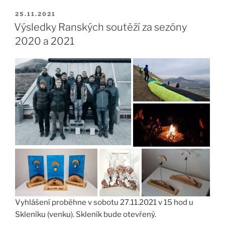
PUBLIKOVÁNO
25.11.2021
Výsledky Ranských soutěží za sezóny
2020 a 2021
Vyhlášení proběhne v sobotu 27.11.2021 v 15 hod u
Skleníku (venku). Skleník bude otevřený.