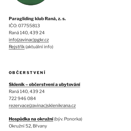
Paragliding klub Raná, z. s.
IČO: 07755813
Raná 140, 439 24
info(zavinac)pgkr.cz
Rejstřík
(aktuální info)
OBČERSTVENÍ
Skleník – občerstvení a ubytování
Raná 140, 439 24
722 946 084
rezervace(zavinac)sklenikrana.cz
Hospůdka na okružní
(býv. Ponorka)
Okružní 52, Břvany