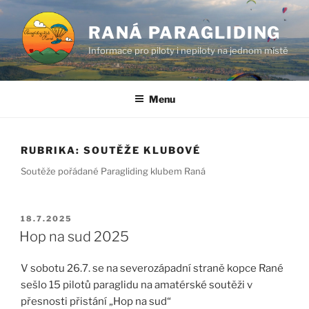
Přejít
k
RANÁ PARAGLIDING
obsahu
Informace pro piloty i nepiloty na jednom místě
webu
Menu
RUBRIKA:
SOUTĚŽE KLUBOVÉ
Soutěže pořádané Paragliding klubem Raná
PUBLIKOVÁNO
18.7.2025
Hop na sud 2025
V sobotu 26.7. se na severozápadní straně kopce Rané
sešlo 15 pilotů paraglidu na amatérské soutěži v
přesnosti přistání „Hop na sud“