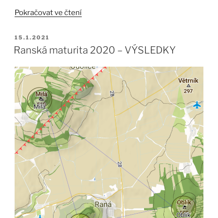
„Výsledky
Pokračovat ve čtení
Ranských
soutěží
PUBLIKOVÁNO
15.1.2021
za
Ranská maturita 2020 – VÝSLEDKY
sezóny
2020
a
2021“