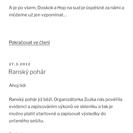
A je po všem, Doskok a Hop na sud je úspěšně za námi a
můžeme už jen vzpomínat…
„Hop
Pokračovat ve čtení
na
Sud
–
PUBLIKOVÁNO
27.3.2012
Ranský
Ranský pohár
doskok
shrnutí
Ahoj lidi
soutěže!“
Ranský pohár již běží. Organizátorka Zuzka nás pověřila
evidencí a zapisováním výkonů ve skleníku a tak je
možno platit startovné a zapisovat výsledky do
určeného sešitu.